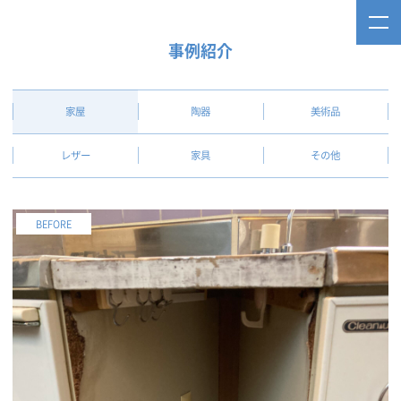
事例紹介
家屋
陶器
美術品
レザー
家具
その他