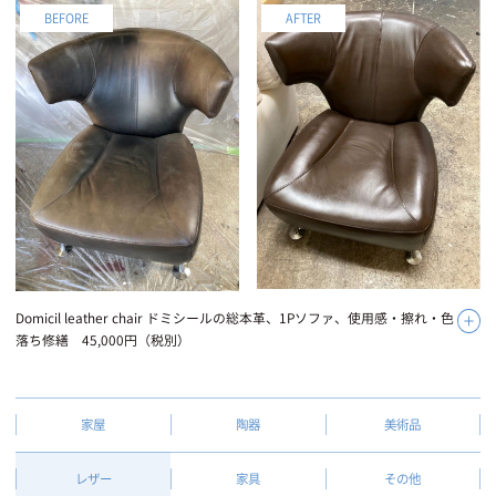
Domicil leather chair ドミシールの総本革、1Pソファ、使用感・擦れ・色
落ち修繕 45,000円（税別）
家屋
陶器
美術品
レザー
家具
その他