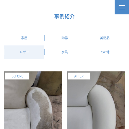
事例紹介
家屋
陶器
美術品
レザー
家具
その他