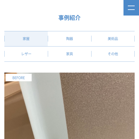
事例紹介
家屋
陶器
美術品
レザー
家具
その他