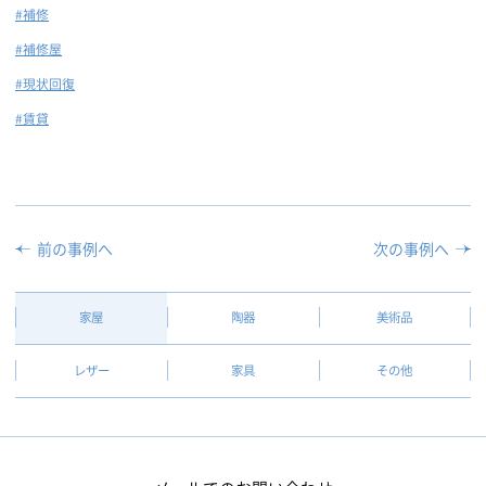
#補修
#補修屋
#現状回復
#賃貸
前の事例へ
次の事例へ
家屋
陶器
美術品
レザー
家具
その他