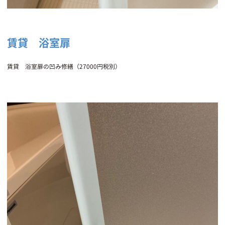
賃貸 浴室扉
賃貸 浴室扉の凹み修繕（27000円税別）