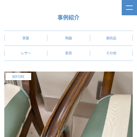
事例紹介
家屋
陶器
美術品
レザー
家具
その他