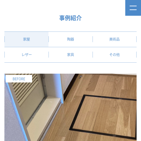
事例紹介
家屋
陶器
美術品
レザー
家具
その他