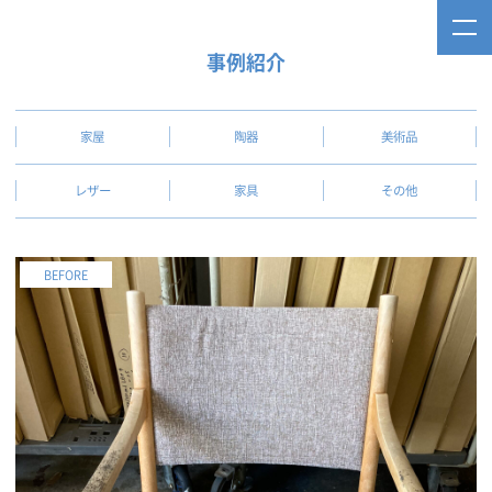
事例紹介
家屋
陶器
美術品
レザー
家具
その他