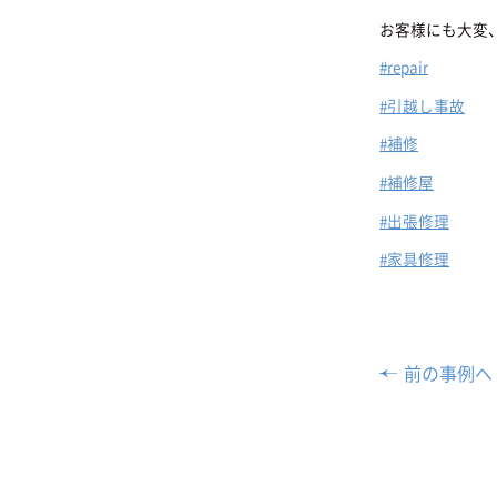
お客様にも大変
#repair
#引越し事故
#補修
#補修屋
#出張修理
#家具修理
前の事例へ