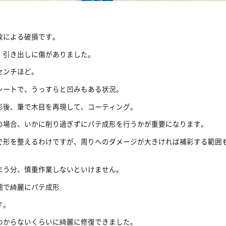
故による破損です。
、引き出しに傷がありました。
センチほど。
シートで、うっすらと凹みもある状況。
形後、筆で木目を再現して、コーティング。
の場合、いかに削り過ぎずにパテ成形を行うかが重要になります。
で形を整えるわけですが、周りへのダメージが大きければ補彩する範囲
まう分、慎重作業しないといけません。
囲で綺麗にパテ成形
す。
わからないくらいに綺麗に修復できました。